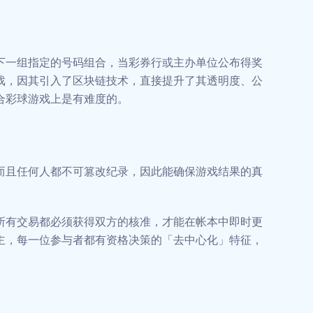
下一组指定的号码组合，当彩券行或主办单位公布得奖
戏，因其引入了区块链技术，直接提升了其透明度、公
合彩球游戏上是有难度的。
而且任何人都不可篡改纪录，因此能确保游戏结果的真
所有交易都必须获得双方的核准，才能在帐本中即时更
主，每一位参与者都有资格决策的「去中心化」特征，