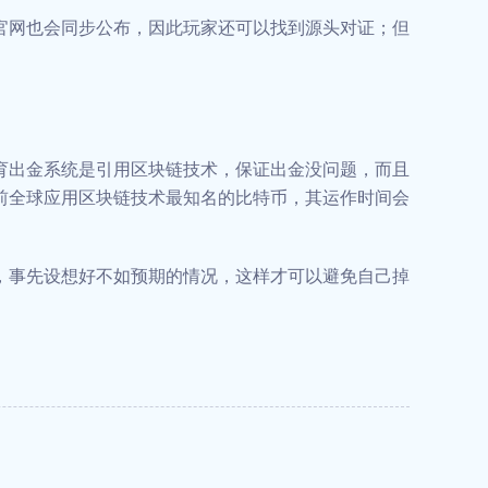
官网也会同步公布，因此玩家还可以找到源头对证；但
育出金系统是引用区块链技术，保证出金没问题，而且
前全球应用区块链技术最知名的比特币，其运作时间会
，事先设想好不如预期的情况，这样才可以避免自己掉