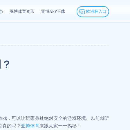
态
亚博体育资讯
亚博APP下载
欧洲杯入口
明？
游戏，可以让玩家身处绝对安全的游戏环境。以前就听
是真的吗？
亚博体育
来跟大家一一揭秘！