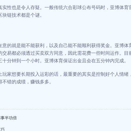
真实性也是令人存疑。一般传统六合彩球公布号码时，亚博体育
区块链技术都是个谜。
在意的就是能不能获利，以及自己能不能顺利获得奖金。亚博体
的交易都必须透过买卖双方同意，因此需花费一些时间运作。目
三十分钟到一个小时。亚博体育保证出金且会在五分钟内完成。
上玩家想要长期投入运彩的话，最重要的其实是控制好个人情绪
得不错的成绩，赚钱多多。
你事半功倍
技巧