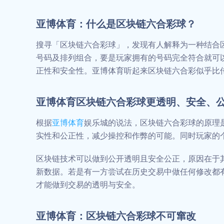
亚博体育：什么是区块链六合彩球？
搜寻「区块链六合彩球」，发现有人解释为一种结合
号码及排列组合，要是玩家拥有的号码完全符合就可
正性和安全性。亚博体育听起来区块链六合彩似乎比
亚博体育区块链六合彩球更透明、安全、
根据
亚博体育
娱乐城的说法，区块链六合彩球的原理
实性和公正性，减少操控和作弊的可能。同时玩家的
区块链技术可以做到公开透明且安全公正，原因在于
新数据。若是有一方尝试在历史交易中做任何修改都
才能做到交易的透明与安全。
亚博体育：区块链六合彩球不可窜改