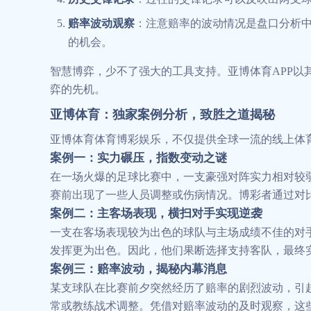
赔率波动观察
：注意赔率的波动情况是盘口分析
的机会。
智慧博弈，少不了强大的工具支持。亚博体育APP以
弈的先机。
亚博体育：独家案例分析，致胜之道揭秘
亚博体育体育博彩娱乐，不仅提供全球一流的线上体
案例一：实力碾压，指数变动之谜
在一场火爆的足球比赛中，一支豪强对阵实力相对较
赛前出现了一些人员调整或伤病情况。博彩者通过对
案例二：主客场表现，横扫对手实现逆袭
一支在客场表现较为出色的球队与主场成绩不佳的对
发挥更为出色。因此，他们果断选择支持客队，最终
案例三：赔率波动，揭秘内幕消息
某支球队在比赛前夕突然经历了赔率的剧烈波动，引
常或教练战术调整。凭借对赔率波动的及时观察，这