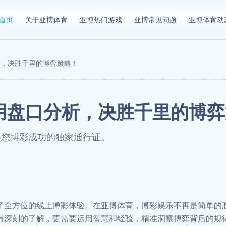
首页
关于亚博体育
亚博热门游戏
亚博常见问题
亚博体育动
析，决胜千里的博弈策略！
巧用盘口分析，决胜千里的博
是您博彩成功的独家通行证。
了全方位的线上博彩体验。在亚博体育，博彩娱乐不再是简单的
有深刻的了解，更需要运用智慧和经验，精准洞察博弈背后的规