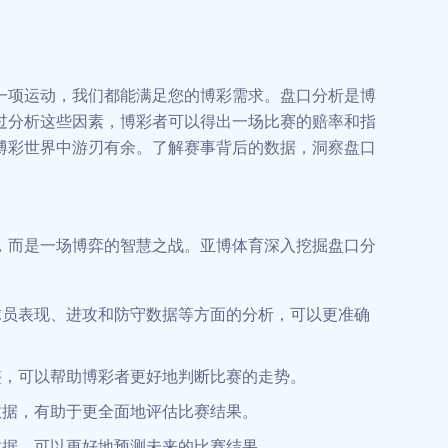
一项运动，我们都能满足您的博彩需求。盘口分析是博
过分析这些因素，博彩者可以得出一场比赛的赔率和指
博彩世界中游刃有余。了解赛事背后的数据，洞察盘口
，而是一场博弈的智慧之战。亚博体育深入挖掘盘口分
球员表现、进攻和防守数据等方面的分析，可以更准确
整，可以帮助博彩者更好地判断比赛的走势。
数据，有助于更全面地评估比赛结果。
数据，可以更好地预测未来的比赛结果。