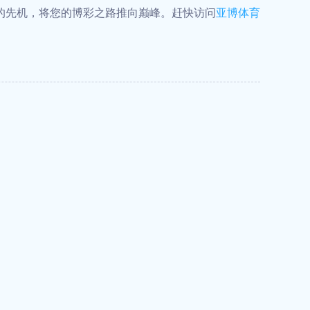
的先机，将您的博彩之路推向巅峰。赶快访问
亚博体育