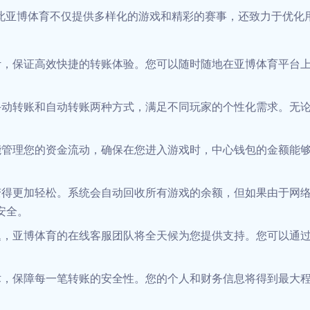
此亚博体育不仅提供多样化的游戏和精彩的赛事，还致力于优化
计，保证高效快捷的转账体验。您可以随时随地在亚博体育平台
手动转账和自动转账两种方式，满足不同玩家的个性化需求。无
能管理您的资金流动，确保在您进入游戏时，中心钱包的金额能
变得更加轻松。系统会自动回收所有游戏的余额，但如果由于网络
安全。
题，亚博体育的在线客服团队将全天候为您提供支持。您可以通
术，保障每一笔转账的安全性。您的个人和财务信息将得到最大