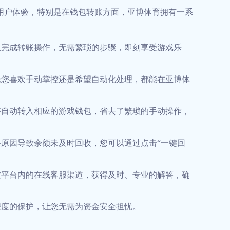
用户体验，特别是在钱包转账方面，亚博体育拥有一系
上完成转账操作，无需繁琐的步骤，即刻享受游戏乐
论您喜欢手动掌控还是希望自动化处理，都能在亚博体
够自动转入相应的游戏钱包，省去了繁琐的手动操作，
原因导致余额未及时回收，您可以通过点击“一键回
过平台内的在线客服渠道，获得及时、专业的解答，确
程度的保护，让您无需为资金安全担忧。