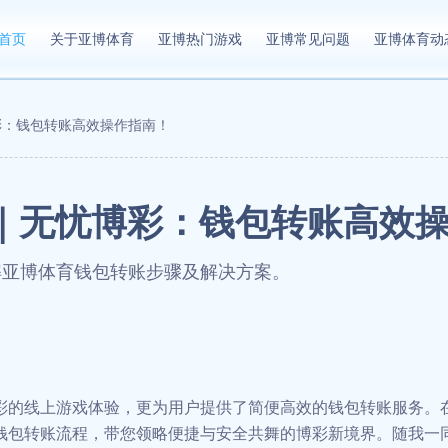
首页
关于亚博体育
亚博热门游戏
亚博常见问题
亚博体育动
彩：钱包转账高效操作指南！
｜无忧博彩：钱包转账高效
解亚博体育钱包转账步骤及解决方案。
彩的线上游戏体验，更为用户提供了简便高效的钱包转账服务。
钱包转账流程，带您领略便捷与安全共舞的博彩新境界。随我一