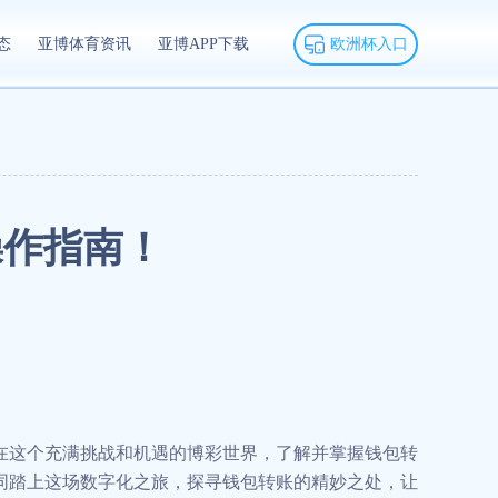
态
亚博体育资讯
亚博APP下载
欧洲杯入口
操作指南！
在这个充满挑战和机遇的博彩世界，了解并掌握钱包转
同踏上这场数字化之旅，探寻钱包转账的精妙之处，让