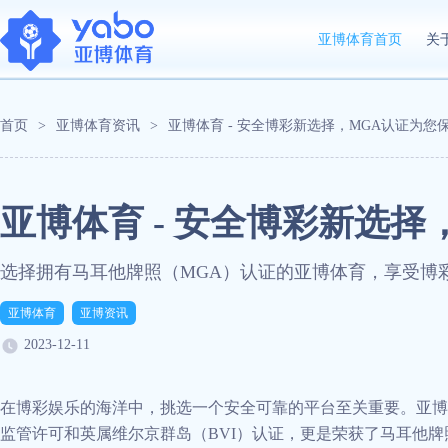
亚博体育首页
关
首页
>
亚博体育资讯
>
亚博体育 - 安全博彩新选择，MGA认证为您
亚博体育 - 安全博彩新选
选择拥有马耳他牌照（MGA）认证的亚博体育，享受博
亚博体育
亚博资讯
2023-12-11
在博彩娱乐的海洋中，挑选一个安全可靠的平台至关重要。亚博
监管许可和英属维尔京群岛（BVI）认证，更是荣获了马耳他牌